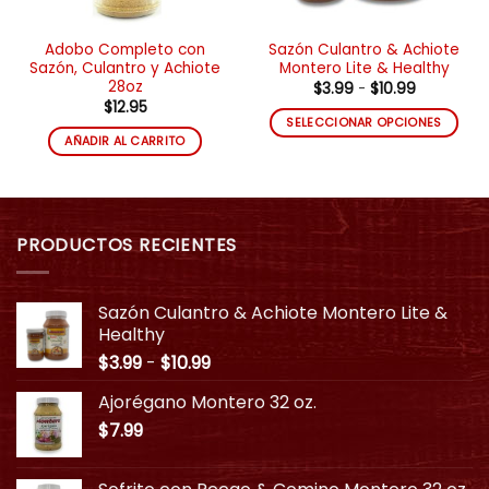
Adobo Completo con
Sazón Culantro & Achiote
Sazón, Culantro y Achiote
Montero Lite & Healthy
28oz
Rango
$
3.99
-
$
10.99
de
$
12.95
precios:
SELECCIONAR OPCIONES
desde
AÑADIR AL CARRITO
$3.99
Este
hasta
producto
$10.99
tiene
múltiples
variantes.
PRODUCTOS RECIENTES
Las
opciones
se
Sazón Culantro & Achiote Montero Lite &
pueden
Healthy
elegir
Rango
$
3.99
-
$
10.99
en
de
la
Ajorégano Montero 32 oz.
precios:
página
$
7.99
desde
de
$3.99
producto
hasta