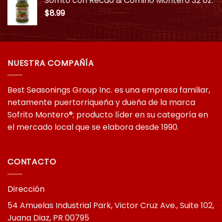
Sofrito con Recao & Comino Montero 32 oz.
$10.99
$
8.99
NUESTRA COMPAÑÍA
Best Seasonings Group Inc. es una empresa familiar,
netamente puertorriqueña y dueña de la marca
Sofrito Montero®; producto líder en su categoría en
el mercado local que se elabora desde 1990.
CONTACTO
Dirección
54 Amuelas Industrial Park, Victor Cruz Ave., Suite 102,
Juana Diaz, PR 00795