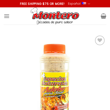
Saltar
Español
FREE SHIPPING $75 OR MORE!
al
contenido
Añadir
a la
lista de
deseos