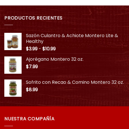
PRODUCTOS RECIENTES
Sazón Culantro & Achiote Montero Lite &
Healthy
Rango
$
3.99
-
$
10.99
de
Ajorégano Montero 32 oz.
precios:
$
7.99
desde
$3.99
hasta
Sofrito con Recao & Comino Montero 32 oz.
$10.99
$
8.99
NUESTRA COMPAÑÍA