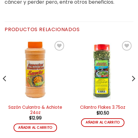
cáncer y perder pero, entre otros beneficios.
PRODUCTOS RELACIONADOS
Añadir
Añadir
a la
a la
lista de
lista de
deseos
deseos
Sazón Culantro & Achiote
Cilantro Flakes 3.75oz
24oz
$
10.50
$
12.99
AÑADIR AL CARRITO
AÑADIR AL CARRITO