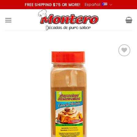
Saltar
Español
FREE SHIPPING $75 OR MORE!
al
contenido
Añadir
a la
lista de
deseos