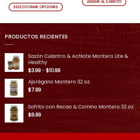
de
AÑADIR AL CARRITO
precios:
SELECCIONAR OPCIONES
desde
$3.99
Este
hasta
producto
$10.99
tiene
múltiples
PRODUCTOS RECIENTES
variantes.
Las
opciones
Sazón Culantro & Achiote Montero Lite &
se
Healthy
pueden
Rango
$
3.99
-
$
10.99
elegir
de
en
Ajorégano Montero 32 oz.
precios:
la
$
7.99
desde
página
$3.99
de
hasta
producto
Sofrito con Recao & Comino Montero 32 oz.
$10.99
$
8.99