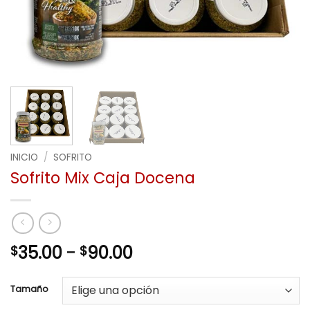
INICIO
/
SOFRITO
Sofrito Mix Caja Docena
Rango
35.00
-
90.00
$
$
de
precios:
Tamaño
desde