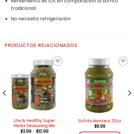
Rendimiento es 10X en comparación al sofrito
tradicional
No necesita refrigeración
PRODUCTOS RELACIONADOS
Añadir
Añadir
a la
a la
lista de
lista de
deseos
deseos
Lite & Healthy Super
Sofrito Montero 32oz
Herbs Seasoning Mix
$
8.99
Rango
$
3.99
-
$
10.99